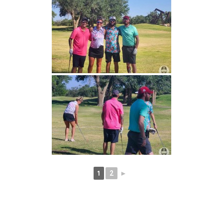
1
2
►